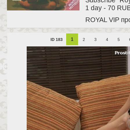
1 day - 70 RU
ROYAL VIP про
1
ID 183
2
3
4
5