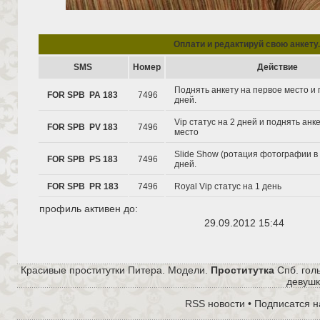
Oплати и редактируй свою анкету.
SMS
Hомер
Действие
Поднять анкету на первое место и 
FOR SPB PA 183
7496
дней.
Vip статус на 2 дней и поднять анк
FOR SPB PV 183
7496
место
Slide Show (ротация фотографии в 
FOR SPB PS 183
7496
дней.
FOR SPB PR 183
7496
Royal Vip статус на 1 день
профиль активен до:
29.09.2012 15:44
Красивые проститутки Питера. Модели.
Проституткa
Спб. гол
девушк
RSS новости
•
Подписатся н